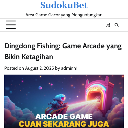
SudokuBet
Skip
to
Area Game Gacor yang Menguntungkan
content
Dingdong Fishing: Game Arcade yang
Bikin Ketagihan
Posted on
August 2, 2025
by
adminn1