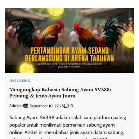
LIVE CASINO
Mengungkap Rahasia Sabung Ayam SV388:
Peluang & Jenis Ayam Juara
Adminn1
0
September 10, 2025
Sabung Ayam SV388 adalah salah satu platform paling
populer untuk menikmati permainan sabung ayam
online. Artikel ini membahas jenis ayam dalam sabung,