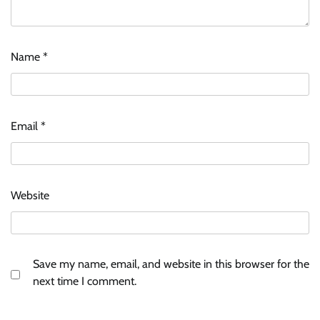
Name
*
Email
*
Website
Save my name, email, and website in this browser for the
next time I comment.