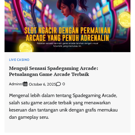
LIVE CASINO
Menguji Sensasi Spadegaming Arcade:
Petualangan Game Arcade Terbaik
Adminn1
0
October 6, 2025
Mengenal lebih dalam tentang Spadegaming Arcade,
salah satu game arcade terbaik yang menawarkan
keseruan dan tantangan unik dengan grafis memukau
dan gameplay seru.