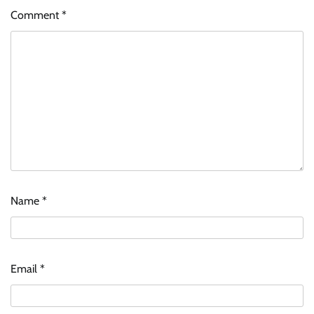
Comment
*
Name
*
Email
*