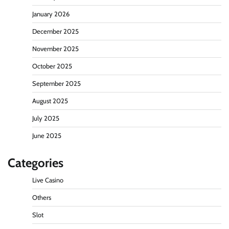
January 2026
December 2025
November 2025
October 2025
September 2025
August 2025
July 2025
June 2025
Categories
Live Casino
Others
Slot