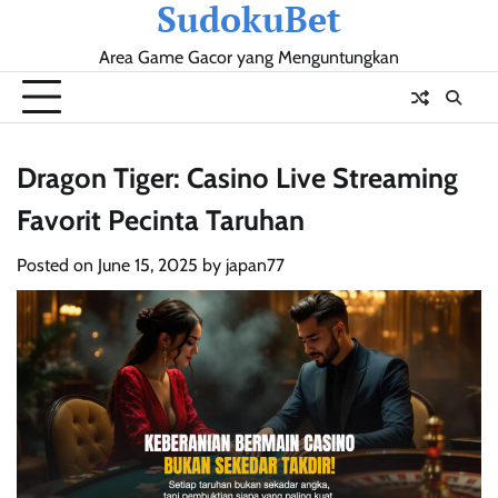
SudokuBet
Skip
to
Area Game Gacor yang Menguntungkan
content
Dragon Tiger: Casino Live Streaming
Favorit Pecinta Taruhan
Posted on
June 15, 2025
by
japan77