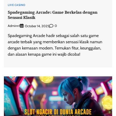
LIVE CASINO
Spadegaming Arcade: Game Berkelas dengan
Sensasi Klasik
Adminn1
0
October 14, 2025
Spadegaming Arcade hadir sebagai salah satu game
arcade terbaik yang memberikan sensasi klasik namun
dengan kemasan modern. Temukan fitur, keunggulan,
dan alasan kenapa game ini wajib dicoba!