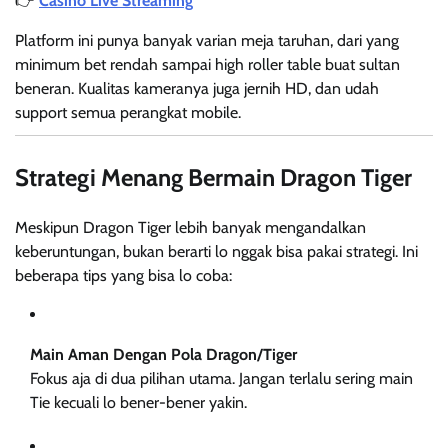
👉
Casino Live Streaming
Platform ini punya banyak varian meja taruhan, dari yang
minimum bet rendah sampai high roller table buat sultan
beneran. Kualitas kameranya juga jernih HD, dan udah
support semua perangkat mobile.
Strategi Menang Bermain Dragon Tiger
Meskipun Dragon Tiger lebih banyak mengandalkan
keberuntungan, bukan berarti lo nggak bisa pakai strategi. Ini
beberapa tips yang bisa lo coba:
Main Aman Dengan Pola Dragon/Tiger
Fokus aja di dua pilihan utama. Jangan terlalu sering main
Tie kecuali lo bener-bener yakin.