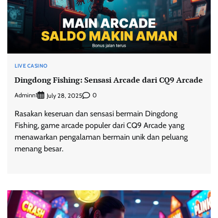
LIVE CASINO
Dingdong Fishing: Sensasi Arcade dari CQ9 Arcade
Adminn1
0
July 28, 2025
Rasakan keseruan dan sensasi bermain Dingdong
Fishing, game arcade populer dari CQ9 Arcade yang
menawarkan pengalaman bermain unik dan peluang
menang besar.