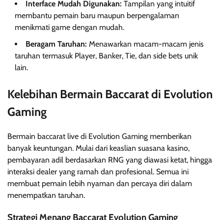
Interface Mudah Digunakan:
Tampilan yang intuitif
membantu pemain baru maupun berpengalaman
menikmati game dengan mudah.
Beragam Taruhan:
Menawarkan macam-macam jenis
taruhan termasuk Player, Banker, Tie, dan side bets unik
lain.
Kelebihan Bermain Baccarat di Evolution
Gaming
Bermain baccarat live di Evolution Gaming memberikan
banyak keuntungan. Mulai dari keaslian suasana kasino,
pembayaran adil berdasarkan RNG yang diawasi ketat, hingga
interaksi dealer yang ramah dan profesional. Semua ini
membuat pemain lebih nyaman dan percaya diri dalam
menempatkan taruhan.
Strategi Menang Baccarat Evolution Gaming