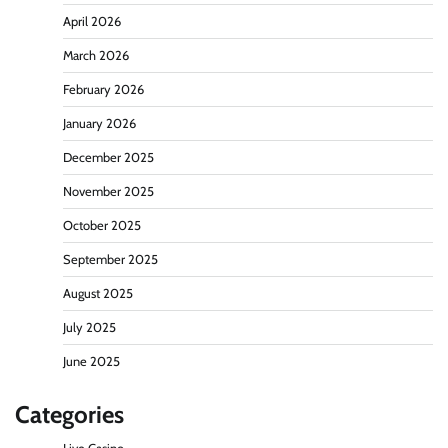
April 2026
March 2026
February 2026
January 2026
December 2025
November 2025
October 2025
September 2025
August 2025
July 2025
June 2025
Categories