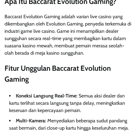
Apa Itu Baccarat Evolution Gaming?
Baccarat Evolution Gaming adalah varian live casino yang
dikembangkan oleh Evolution Gaming, penyedia terkemuka di
industri game live casino. Game ini menampilkan dealer
sungguhan secara real-time yang membagikan kartu dalam
suasana kasino mewah, membuat pemain merasa seolah-
olah berada di meja kasino sungguhan.
Fitur Unggulan Baccarat Evolution
Gaming
Koneksi Langsung Real-Time:
Semua aksi dealer dan
kartu terlihat secara langsung tanpa delay, meningkatkan
keseruan dan kepercayaan pemain.
Multi-Kamera:
Menyediakan beberapa sudut pandang
saat bermain, dari close-up kartu hingga keseluruhan meja.