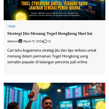
TOGEL
Strategi Jitu Menang Togel Hongkong Hari Ini
Adminn1
0
March 17, 2026
Cari tahu bagaimana strategi jitu dan tips terbaru untuk
menang dalam permainan Togel Hongkong yang
semakin populer di kalangan pencinta judi online.