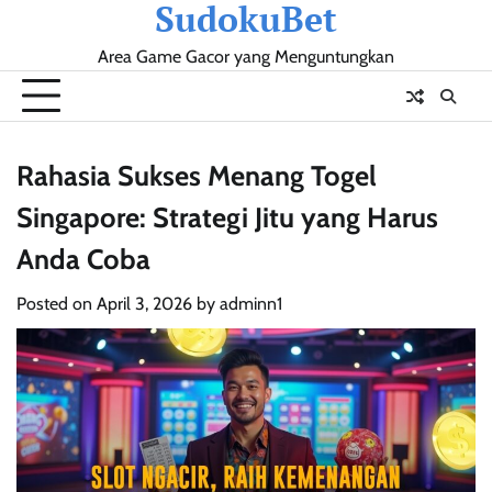
SudokuBet
Skip
to
Area Game Gacor yang Menguntungkan
content
Rahasia Sukses Menang Togel
Singapore: Strategi Jitu yang Harus
Anda Coba
Posted on
April 3, 2026
by
adminn1