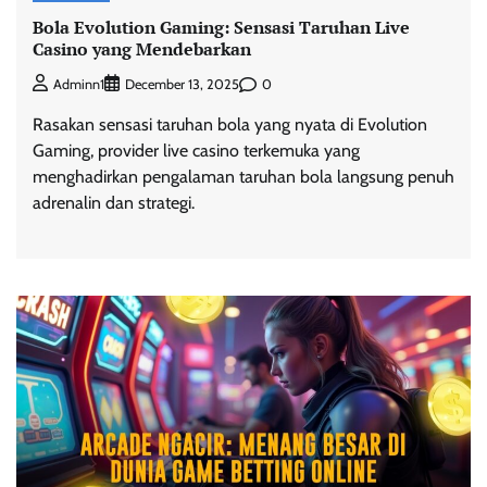
Bola Evolution Gaming: Sensasi Taruhan Live
Casino yang Mendebarkan
0
Adminn1
December 13, 2025
Rasakan sensasi taruhan bola yang nyata di Evolution
Gaming, provider live casino terkemuka yang
menghadirkan pengalaman taruhan bola langsung penuh
adrenalin dan strategi.