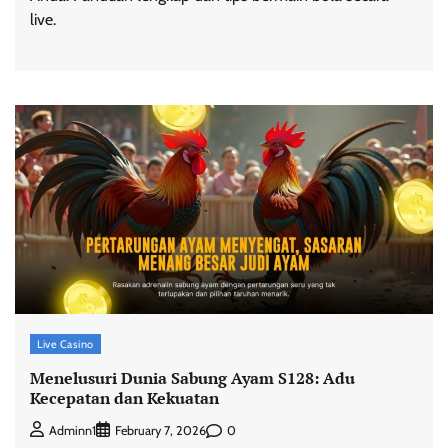
live.
Live Casino
Menelusuri Dunia Sabung Ayam S128: Adu
Kecepatan dan Kekuatan
0
Adminn1
February 7, 2026