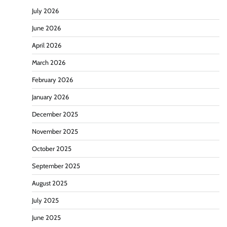
July 2026
June 2026
April 2026
March 2026
February 2026
January 2026
December 2025
November 2025
October 2025
September 2025
August 2025
July 2025
June 2025