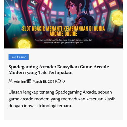
Live Casino
Spadegaming Arcade: Keasyikan Game Arcade
Modern yang Tak Terlupakan
0
Adminn1
March 18, 2026
Ulasan lengkap tentang Spadegaming Arcade, sebuah
game arcade modern yang memadukan keseruan klasik
dengan inovasi teknologi terbaru.