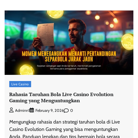
Live Casino
Rahasia Taruhan Bola Live Casino Evolution
Gaming yang Menguntungkan
0
Adminn1
February 9, 2026
Mengungkap rahasia dan strategi taruhan bola di Live
Casino Evolution Gaming yang bisa menguntungkan
Anda. Panduan lengkap dan tips bermain bola secara