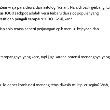
eus—raja para dewa dari mitologi Yunani. Nah, di balik gerbang itu
us 1000 Jackpot
adalah versi terbaru dari slot populer yang
esif
dan
pengali sampai x1000
. Gokil, kan?
iap spin terasa seperti perjuangan epik menuju kejayaan dan
tampangnya yang kece, tapi juga karena potensi menangnya yang 
au lo dapet kombinasi menang terus dikasih multiplier segitu? Wah, 