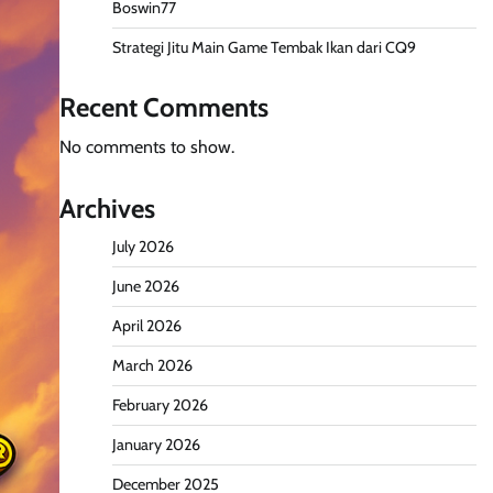
Boswin77
Strategi Jitu Main Game Tembak Ikan dari CQ9
Recent Comments
No comments to show.
Archives
July 2026
June 2026
April 2026
March 2026
February 2026
January 2026
December 2025