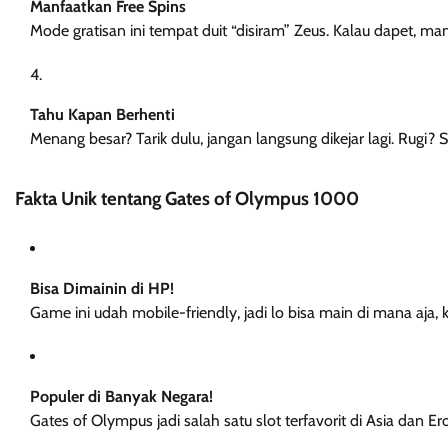
Manfaatkan Free Spins
Mode gratisan ini tempat duit “disiram” Zeus. Kalau dapet, ma
Tahu Kapan Berhenti
Menang besar? Tarik dulu, jangan langsung dikejar lagi. Rugi? 
Fakta Unik tentang Gates of Olympus 1000
Bisa Dimainin di HP!
Game ini udah mobile-friendly, jadi lo bisa main di mana aja, 
Populer di Banyak Negara!
Gates of Olympus jadi salah satu slot terfavorit di Asia da