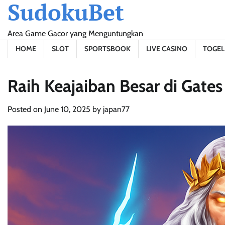
SudokuBet
Skip
to
content
Area Game Gacor yang Menguntungkan
HOME
SLOT
SPORTSBOOK
LIVE CASINO
TOGEL
Raih Keajaiban Besar di Gate
Posted on
June 10, 2025
by
japan77