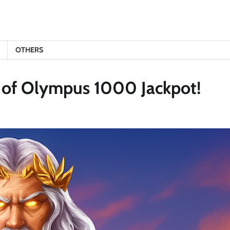
OTHERS
s of Olympus 1000 Jackpot!