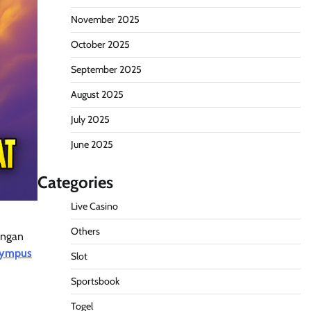
November 2025
October 2025
September 2025
August 2025
July 2025
June 2025
Categories
Live Casino
Others
dengan
lympus
Slot
Sportsbook
Togel