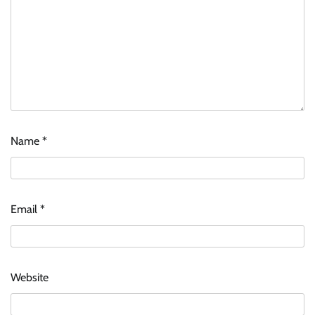
Name
*
Email
*
Website