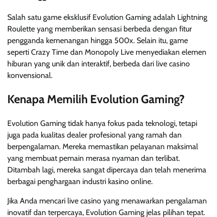
Salah satu game eksklusif Evolution Gaming adalah Lightning
Roulette yang memberikan sensasi berbeda dengan fitur
pengganda kemenangan hingga 500x. Selain itu, game
seperti Crazy Time dan Monopoly Live menyediakan elemen
hiburan yang unik dan interaktif, berbeda dari live casino
konvensional.
Kenapa Memilih Evolution Gaming?
Evolution Gaming tidak hanya fokus pada teknologi, tetapi
juga pada kualitas dealer profesional yang ramah dan
berpengalaman. Mereka memastikan pelayanan maksimal
yang membuat pemain merasa nyaman dan terlibat.
Ditambah lagi, mereka sangat dipercaya dan telah menerima
berbagai penghargaan industri kasino online.
Jika Anda mencari live casino yang menawarkan pengalaman
inovatif dan terpercaya, Evolution Gaming jelas pilihan tepat.