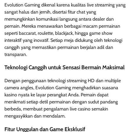
Evolution Gaming dikenal karena kualitas live streaming yang
sangat halus dan jernih, disertai fitur chat yang
memungkinkan komunikasi langsung antara dealer dan
pemain. Mereka menawarkan berbagai macam permainan
seperti baccarat, roulette, blackjack, hingga game show
interaktif yang inovatif. Setiap meja didukung oleh teknologi
canggih yang memastikan permainan berjalan adil dan
transparan.
Teknologi Canggih untuk Sensasi Bermain Maksimal
Dengan penggunaan teknologi streaming HD dan multiple
camera angles, Evolution Gaming menghadirkan suasana
kasino nyata ke layar perangkat Anda. Pemain dapat
menikmati setiap detil permainan dengan sudut pandang
berbeda, membuat pengalaman live casino semakin
mengasyikkan dan mendalam.
Fitur Unggulan dan Game Eksklusif