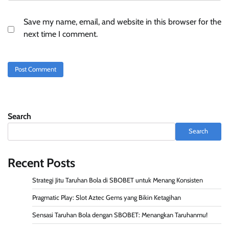
Save my name, email, and website in this browser for the
next time I comment.
Search
Search
Recent Posts
Strategi Jitu Taruhan Bola di SBOBET untuk Menang Konsisten
Pragmatic Play: Slot Aztec Gems yang Bikin Ketagihan
Sensasi Taruhan Bola dengan SBOBET: Menangkan Taruhanmu!