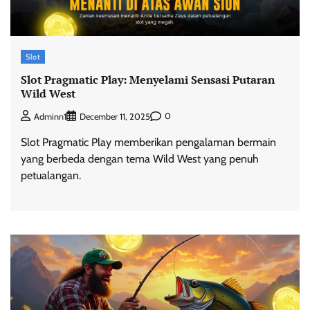
Slot
Slot Pragmatic Play: Menyelami Sensasi Putaran
Wild West
0
Adminn1
December 11, 2025
Slot Pragmatic Play memberikan pengalaman bermain
yang berbeda dengan tema Wild West yang penuh
petualangan.