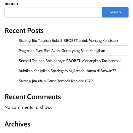
Search
Search
Recent Posts
Strategi Jitu Taruhan Bola di SBOBET untuk Menang Konsisten
Pragmatic Play: Slot Aztec Gems yang Bikin Ketagihan
Sensasi Taruhan Bola dengan SBOBET: Menangkan Taruhanmu!
Buktikan Keasyikan Spadegaming Arcade Hanya di Boswin77
Strategi Jitu Main Game Tembak Ikan dari CQ9
Recent Comments
No comments to show.
Archives