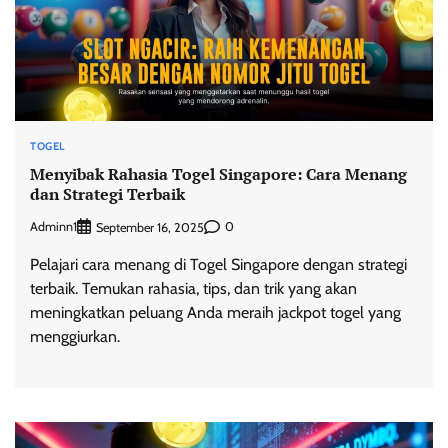
TOGEL
Menyibak Rahasia Togel Singapore: Cara Menang
dan Strategi Terbaik
Adminn1
0
September 16, 2025
Pelajari cara menang di Togel Singapore dengan strategi
terbaik. Temukan rahasia, tips, dan trik yang akan
meningkatkan peluang Anda meraih jackpot togel yang
menggiurkan.