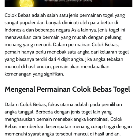
Colok Bebas adalah salah satu jenis permainan togel yang
sangat populer dan banyak diminati oleh para bettor di
Indonesia dan beberapa negara Asia lainnya. Jenis togel ini
menawarkan cara bermain yang mudah dengan peluang
menang yang menarik. Dalam permainan Colok Bebas,
pemain hanya perlu menebak satu angka dari keluaran togel
yang biasanya terdiri dari 4 digit angka. Jika angka tebakan
muncul di hasil undian, pemain akan mendapatkan
kemenangan yang signifikan.
Mengenal Permainan Colok Bebas Togel
Dalam Colok Bebas, fokus utama adalah pada pemilihan
angka tunggal. Berbeda dengan jenis togel lain yang
mengharuskan pemain menebak angka kombinasi, Colok
Bebas memberikan kesempatan menang cukup tinggi dengan
memenuhi syarat angka tersebut muncul di hasil undian.