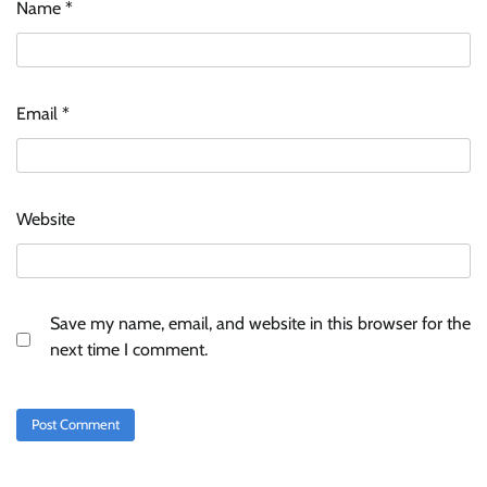
Name
*
Email
*
Website
Save my name, email, and website in this browser for the
next time I comment.