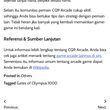
sejenak tanpa harus berpikir terlalu rumit.
Selain itu, komunitas pemain CQ9 Arcade cukup aktif,
sehingga Anda bisa bertukar tips dan strategi dengan pemain
lain. Tidak heran jika banyak yang kembali memainkan game-
game ini berulang kali.
Referensi & Sumber Lanjutan
Untuk informasi lebih lengkap tentang CQ9 Arcade, Anda bisa
cek juga artikel menarik tentang
game arcade lainnya di sini
.
Sementara itu, informasi umum tentang arcade game dapat
Anda temukan di
Wikipedia
.
Posted in
Others
Tagged
Gates of Olympus 1000
Post
Previous:
Next: