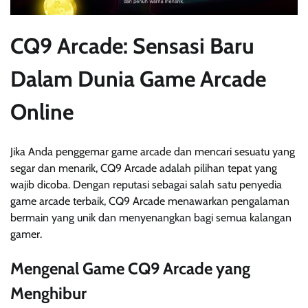
CQ9 Arcade: Sensasi Baru
Dalam Dunia Game Arcade
Online
Jika Anda penggemar game arcade dan mencari sesuatu yang
segar dan menarik, CQ9 Arcade adalah pilihan tepat yang
wajib dicoba. Dengan reputasi sebagai salah satu penyedia
game arcade terbaik, CQ9 Arcade menawarkan pengalaman
bermain yang unik dan menyenangkan bagi semua kalangan
gamer.
Mengenal Game CQ9 Arcade yang
Menghibur