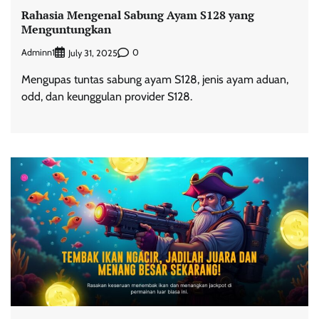
Rahasia Mengenal Sabung Ayam S128 yang
Menguntungkan
Adminn1
0
July 31, 2025
Mengupas tuntas sabung ayam S128, jenis ayam aduan,
odd, dan keunggulan provider S128.